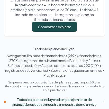
Gratis para siempre — sin límite de tiempo. 5 créditos de
IA gratis cada mes + un bono de bienvenida de 270
créditos (solo el bono vence, a los 30 días) · 1 asiento + 1
invitado de solo lectura · 1 programa · exploración
ilimitada de financiadores
Comenzar a explorar
Todos los planes incluyen
Navegación ilimitada de financiadores (219K+ financiadores,
270K+ programas de subvenciones) • Búsqueda y filtros •
Señales de decisión • Acceso completo a datos 990 (7.0M+
registros de subvenciones) • Subvenciones gubernamentales •
Pitch Practice
Sin permanencia • Los créditos del plan se acumulan por 60 días
(hasta 2×) • Los paquetes comprados duran 12 meses • Los invitados
solo pueden ver
Todos los planes incluyen el emparejamiento de
financiadores que se muestra en nuestra demo en vivo