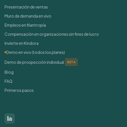
Presentación de ventas
Muro de demanda en vivo
Empleos en filantropía
Compensación en organizaciones sin fines de lucro
Invierte en Kindora
Demo en vivo (todos los planes)
Demo de prospección individual
BETA
Blog
FAQ
Primeros pasos
Conéctate con nosotros
LinkedIn