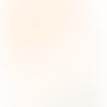
The Grant Brief
Inteligencia semanal sobre subvenciones para
líderes de impacto social. Oportunidades
seleccionadas, tendencias de financiamiento e
ideas estratégicas — gratis.
Nombre (opcional)
Correo electrónico