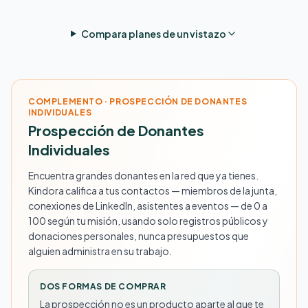
Compara planes de un vistazo
COMPLEMENTO · PROSPECCIÓN DE DONANTES
INDIVIDUALES
Prospección de Donantes
Individuales
Encuentra grandes donantes en la red que ya tienes.
Kindora califica a tus contactos — miembros de la junta,
conexiones de LinkedIn, asistentes a eventos — de 0 a
100 según tu misión, usando solo registros públicos y
donaciones personales, nunca presupuestos que
alguien administra en su trabajo.
DOS FORMAS DE COMPRAR
La prospección no es un producto aparte al que te