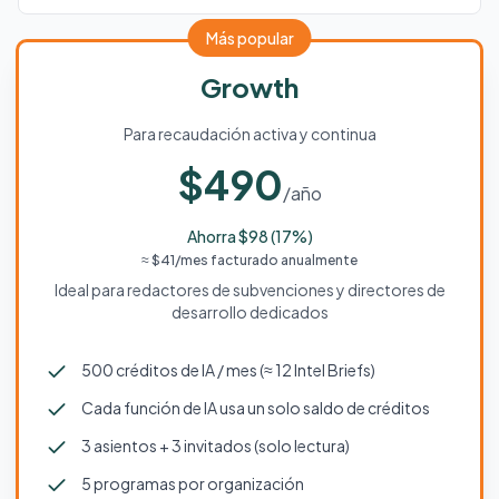
Más popular
Growth
Para recaudación activa y continua
$490
/año
Ahorra $98 (17%)
≈ $41/mes facturado anualmente
Ideal para redactores de subvenciones y directores de
desarrollo dedicados
500 créditos de IA / mes (≈ 12 Intel Briefs)
Cada función de IA usa un solo saldo de créditos
3 asientos + 3 invitados (solo lectura)
5 programas por organización