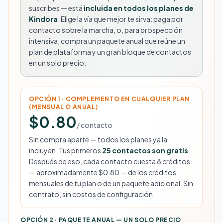
suscribes — está
incluida en todos los planes de
Kindora
. Elige la vía que mejor te sirva: paga por
contacto sobre la marcha, o, para prospección
intensiva, compra un paquete anual que reúne un
plan de plataforma y un gran bloque de contactos
en un solo precio.
OPCIÓN 1 · COMPLEMENTO EN CUALQUIER PLAN
(MENSUAL O ANUAL)
$0.80
/ contacto
Sin compra aparte — todos los planes ya la
incluyen. Tus primeros
25 contactos son gratis
.
Después de eso, cada contacto cuesta 8 créditos
— aproximadamente $0.80 — de los créditos
mensuales de tu plan o de un paquete adicional. Sin
contrato, sin costos de configuración.
OPCIÓN 2 · PAQUETE ANUAL — UN SOLO PRECIO