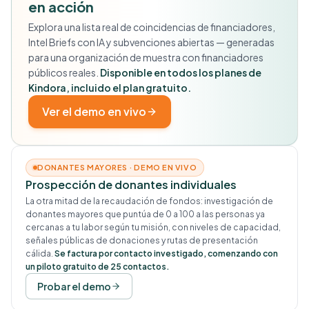
en acción
Explora una lista real de coincidencias de financiadores,
Intel Briefs con IA y subvenciones abiertas — generadas
para una organización de muestra con financiadores
públicos reales.
Disponible en todos los planes de
Kindora, incluido el plan gratuito.
Ver el demo en vivo
DONANTES MAYORES · DEMO EN VIVO
Prospección de donantes individuales
La otra mitad de la recaudación de fondos: investigación de
donantes mayores que puntúa de 0 a 100 a las personas ya
cercanas a tu labor según tu misión, con niveles de capacidad,
señales públicas de donaciones y rutas de presentación
cálida.
Se factura por contacto investigado, comenzando con
un piloto gratuito de 25 contactos.
Probar el demo