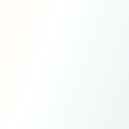
coincidencias hasta quedarse con
las pocas que vale la pena
perseguir.
”
—
Caso de éxito de cliente Anthropic
90%
1,600+
menos coincidencias por
organizaciones en Kindora —
revisar
328 en nuestra beta
4×
$100K+
crecimiento desde el caso de
recaudado por nuestra
estudio
organización piloto en el
primer año
“
Estructurar información no estructurada es el
superpoder de la IA.
”