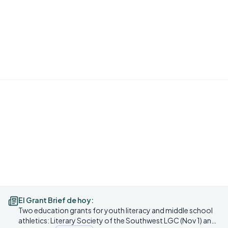
Respuestas en vivo con datos reales de financiadores — gratis, sin
necesidad de cuenta.
Anthropic
Wantrepreneur to Entrepreneur
El Grant Brief de hoy:
Two education grants for youth literacy and middle school
athletics: Literary Society of the Southwest LGC (Nov 1) and