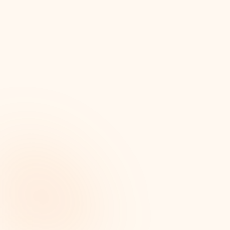
con tu misión. Evaluado según tu labor, no clasificado de
forma abstracta.
03
Conectar
Descubre quién en tu equipo puede hacer la
presentación, y redacta la solicitud con tu propia voz —
el momento en que una base de datos deja de ser útil y
comienza una relación.