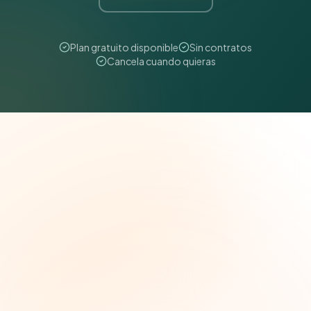
Plan gratuito disponible
Sin contratos
Cancela cuando quieras
The Grant Brief