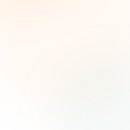
Inteligencia semanal sobre subvenciones para
líderes de impacto social. Oportunidades
seleccionadas, tendencias de financiamiento e
ideas estratégicas — gratis.
Nombre (opcional)
Correo electrónico
Suscribirse — es gratis
Únete a más de 500 líderes de impacto social. Cancela tu
suscripción cuando quieras.
Política de privacidad