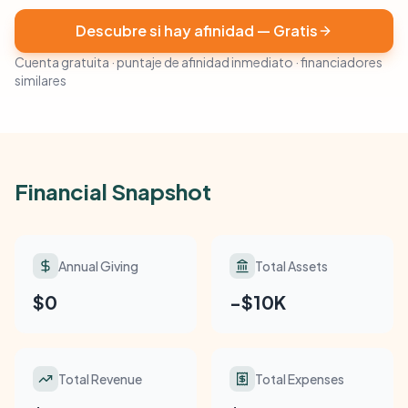
Descubre si hay afinidad — Gratis
Cuenta gratuita · puntaje de afinidad inmediato · financiadores
similares
Financial Snapshot
Annual Giving
Total Assets
$0
-$10K
Total Revenue
Total Expenses