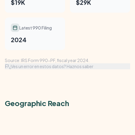
$19K
$29K
Latest 990 Filing
2024
Source: IRS Form 990-PF, fiscal year 2024.
¿Ves un error en estos datos? Haznos saber
Geographic Reach