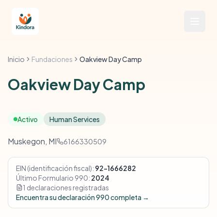
Inicio
Fundaciones
Oakview Day Camp
Oakview Day Camp
Activo
Human Services
Muskegon, MI
6166330509
EIN (identificación fiscal):
92-1666282
Último Formulario 990:
2024
1 declaraciones registradas
Encuentra su declaración 990 completa →