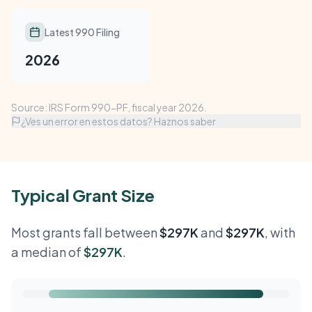
Latest 990 Filing
2026
Source: IRS Form 990-PF, fiscal year 2026.
¿Ves un error en estos datos? Haznos saber
Typical Grant Size
Most grants fall between
$297K
and
$297K
, with
a median of
$297K
.