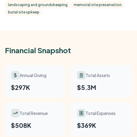
landscaping and groundskeeping
memorial site preservation
burial site upkeep
Financial Snapshot
Annual Giving
Total Assets
$297K
$5.3M
Total Revenue
Total Expenses
$508K
$369K