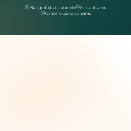
Plan gratuito disponible
Sin contratos
Cancela cuando quieras
The Grant Brief
Inteligencia semanal sobre subvenciones para
líderes de impacto social. Oportunidades