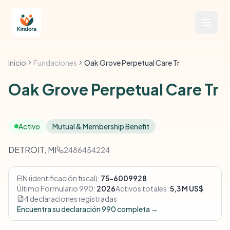
Inicio
Fundaciones
Oak Grove Perpetual Care Tr
Oak Grove Perpetual Care Tr
Activo
Mutual & Membership Benefit
DETROIT, MI
2486454224
EIN (identificación fiscal):
75-6009928
Último Formulario 990:
2026
Activos totales:
5,3 M US$
4 declaraciones registradas
Encuentra su declaración 990 completa →