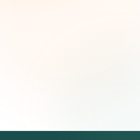
seleccionadas, tendencias de financiamiento e
ideas estratégicas — gratis.
Nombre (opcional)
Correo electrónico
Suscribirse — es gratis
Únete a más de 500 líderes de impacto social. Cancela tu
suscripción cuando quieras.
Política de privacidad