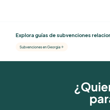
See Similar Funders
Explora guías de subvenciones relaci
Free Kindora accounts unlock side-by-side c
with foundations that share this funder's focu
Subvenciones en Georgia
giving profile.
Get Started Free
¿Quier
par