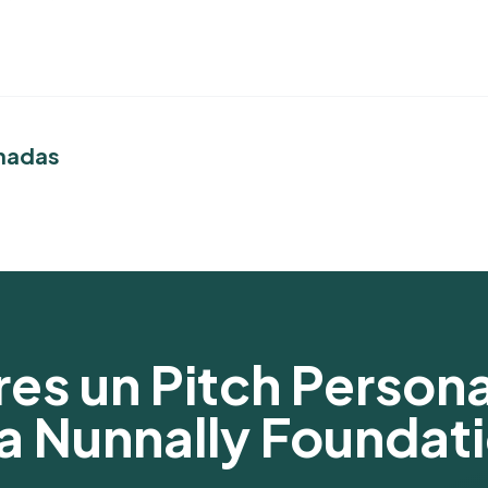
onadas
omparisons
s areas and
es un Pitch Person
a Nunnally Foundat