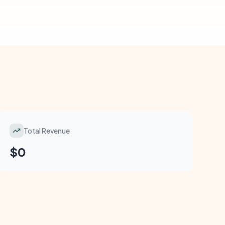
Total Revenue
$0