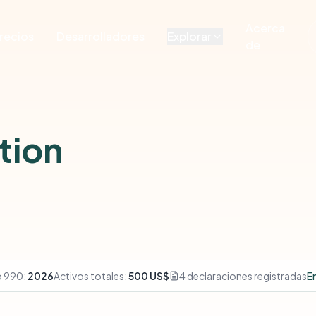
Acerca
recios
Desarrolladores
Explorar
de
tion
o 990:
2026
Activos totales:
500 US$
4 declaraciones registradas
E