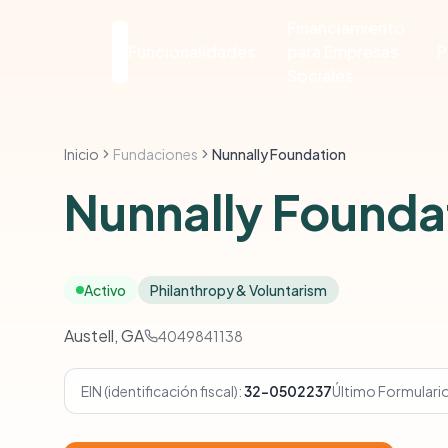
Financiamiento
Funcionalidades
para Empresas
P
Sociales
Inicio
Fundaciones
Nunnally Foundation
Nunnally Founda
Activo
Philanthropy & Voluntarism
Austell, GA
4049841138
EIN (identificación fiscal):
32-0502237
Último Formulari