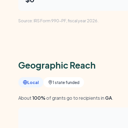
Source: IRS Form 990-PF, fiscal year 2026.
Geographic Reach
Local
1 state funded
About
100%
of grants go to recipients in
GA
.