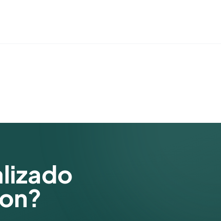
alizado
ion?