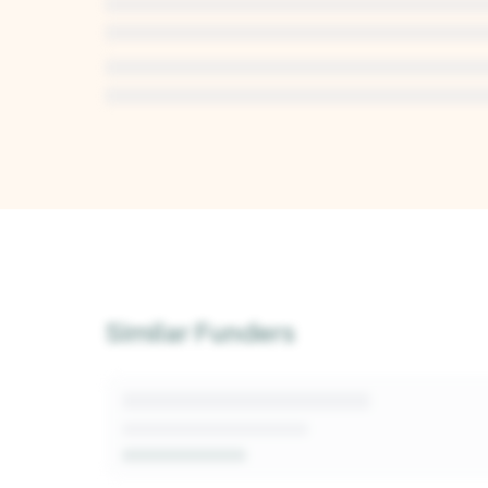
Unlock Deep Analysis
Sign up for a free Kindora account to access A
insights into this funder's giving patterns, deci
Similar Funders
and fit signals.
Get Started Free