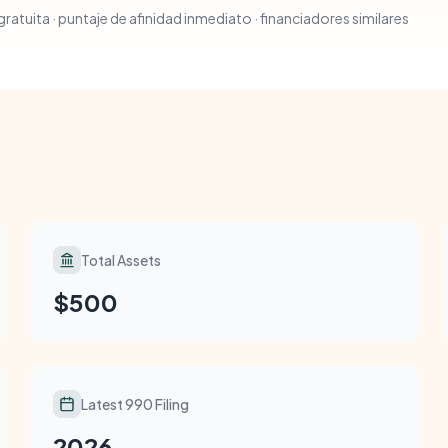
ratuita · puntaje de afinidad inmediato · financiadores similares
Total Assets
$500
Latest 990 Filing
2026