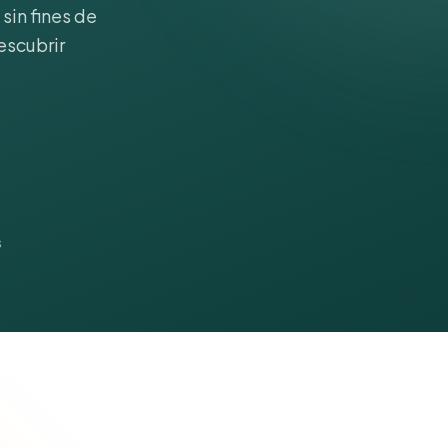
sin fines de
escubrir
s