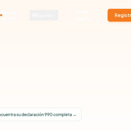
Iniciar
Demos
Regist
Español
en vivo
sesión
ncuentra su declaración 990 completa →