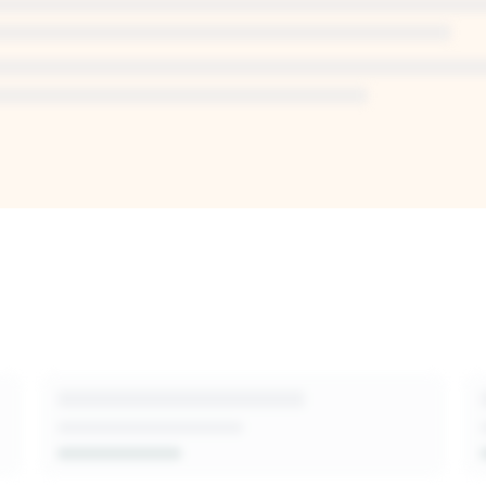
I-generated
sion-makers,