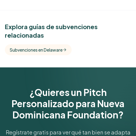
See Similar Funders
Explora guías de subvenciones
relacionadas
Free Kindora accounts unlock side-by-side
comparisons with foundations that share this
Subvenciones en Delaware
funder's focus areas and giving profile.
Get Started Free
¿Quieres un Pitch
Personalizado para Nueva
Dominicana Foundation?
Regístrate gratis para ver qué tan bien se adapta