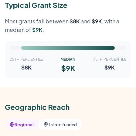
Typical Grant Size
Most grants fall between
$8K
and
$9K
, with a
median of
$9K
.
25TH PERCENTILE
MEDIAN
75TH PERCENTILE
$9K
$8K
$9K
Geographic Reach
Regional
1 state funded