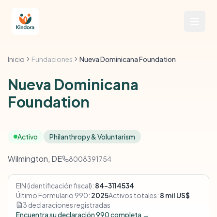
Inicio
Fundaciones
Nueva Dominicana Foundation
Nueva Dominicana
Foundation
Activo
Philanthropy & Voluntarism
Wilmington, DE
8008391754
EIN (identificación fiscal):
84-3114534
Último Formulario 990:
2025
Activos totales:
8 mil US$
3 declaraciones registradas
Encuentra su declaración 990 completa →