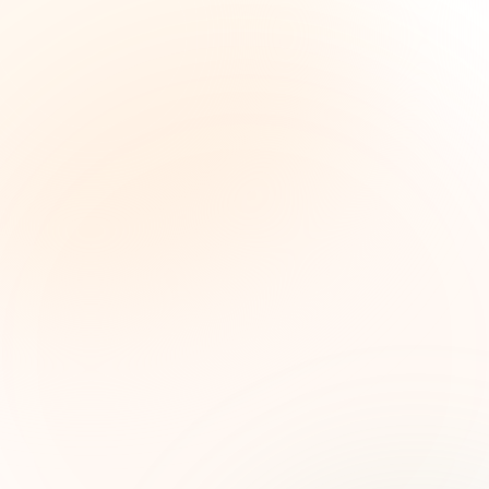
The Grant Brief
Inteligencia semanal sobre subvenciones para
líderes de impacto social. Oportunidades
seleccionadas, tendencias de financiamiento e
ideas estratégicas — gratis.
Nombre (opcional)
Correo electrónico