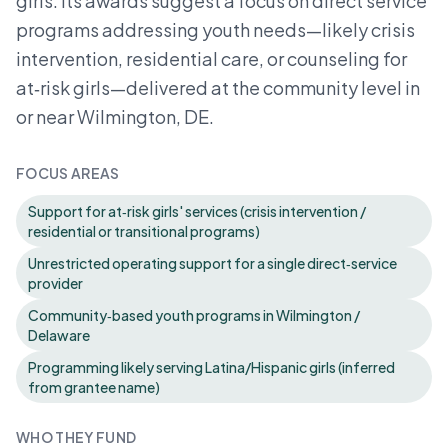
girls. Its awards suggest a focus on direct service
programs addressing youth needs—likely crisis
intervention, residential care, or counseling for
at‑risk girls—delivered at the community level in
or near Wilmington, DE.
FOCUS AREAS
Support for at‑risk girls' services (crisis intervention /
residential or transitional programs)
Unrestricted operating support for a single direct‑service
provider
Community‑based youth programs in Wilmington /
Delaware
Programming likely serving Latina/Hispanic girls (inferred
from grantee name)
WHO THEY FUND