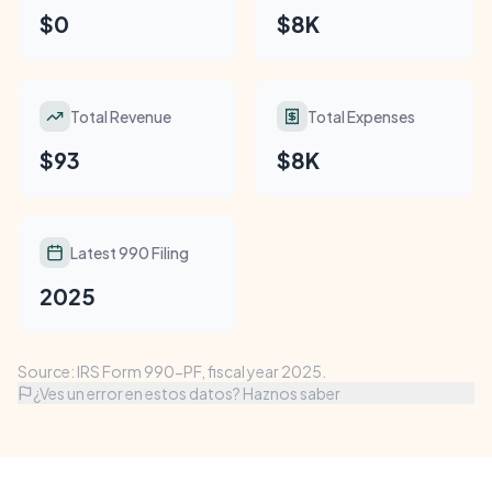
$0
$8K
Total Revenue
Total Expenses
$93
$8K
Latest 990 Filing
2025
Source: IRS Form 990-PF, fiscal year 2025.
¿Ves un error en estos datos? Haznos saber