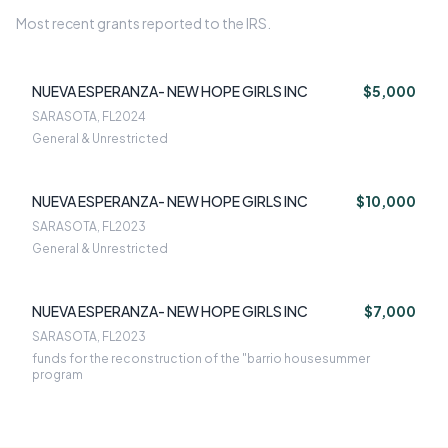
Most recent grants reported to the IRS.
NUEVA ESPERANZA- NEW HOPE GIRLS INC
$5,000
SARASOTA, FL
2024
General & Unrestricted
NUEVA ESPERANZA- NEW HOPE GIRLS INC
$10,000
SARASOTA, FL
2023
General & Unrestricted
NUEVA ESPERANZA- NEW HOPE GIRLS INC
$7,000
SARASOTA, FL
2023
funds for the reconstruction of the "barrio housesummer
program