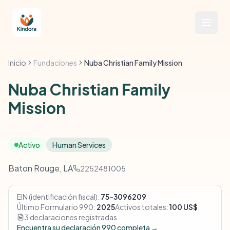
Inicio
Fundaciones
Nuba Christian Family Mission
Nuba Christian Family
Mission
Activo
Human Services
Baton Rouge, LA
2252481005
EIN (identificación fiscal):
75-3096209
Último Formulario 990:
2025
Activos totales:
100 US$
3 declaraciones registradas
Encuentra su declaración 990 completa →