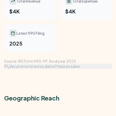
Total Revenue
Total Expenses
$4K
$4K
Latest 990 Filing
2025
Source: IRS Form 990-PF, fiscal year 2025.
¿Ves un error en estos datos? Haznos saber
Geographic Reach