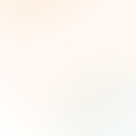
Inteligencia semanal sobre subvenciones para
líderes de impacto social. Oportunidades
seleccionadas, tendencias de financiamiento e
ideas estratégicas — gratis.
Nombre (opcional)
Correo electrónico
Suscribirse — es gratis
Únete a más de 500 líderes de impacto social. Cancela tu
suscripción cuando quieras.
Política de privacidad