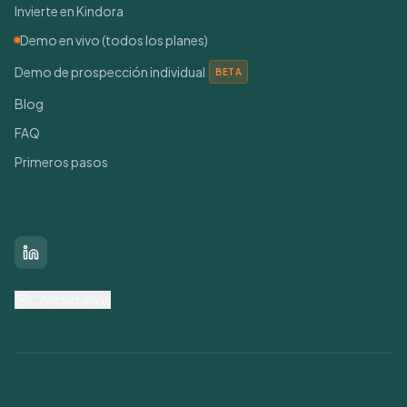
Invierte en Kindora
Demo en vivo (todos los planes)
Demo de prospección individual
BETA
Blog
FAQ
Primeros pasos
Conéctate con nosotros
LinkedIn
Contáctanos
Buscar Subvenciones