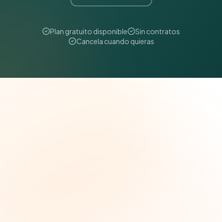
Plan gratuito disponible
Sin contratos
Cancela cuando quieras
The Grant Brief