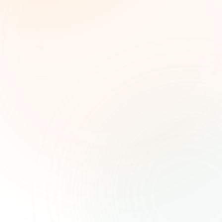
Inteligencia semanal sobre subvenciones para
líderes de impacto social. Oportunidades
seleccionadas, tendencias de financiamiento e
ideas estratégicas — gratis.
Nombre (opcional)
Correo electrónico
Suscribirse — es gratis
Únete a más de 500 líderes de impacto social. Cancela tu
suscripción cuando quieras.
Política de privacidad