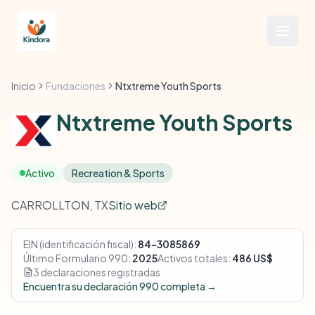
Inicio
Fundaciones
Ntxtreme Youth Sports
Ntxtreme Youth Sports
Activo
Recreation & Sports
CARROLLTON, TX
Sitio web
EIN (identificación fiscal):
84-3085869
Último Formulario 990:
2025
Activos totales:
486 US$
3 declaraciones registradas
Encuentra su declaración 990 completa →