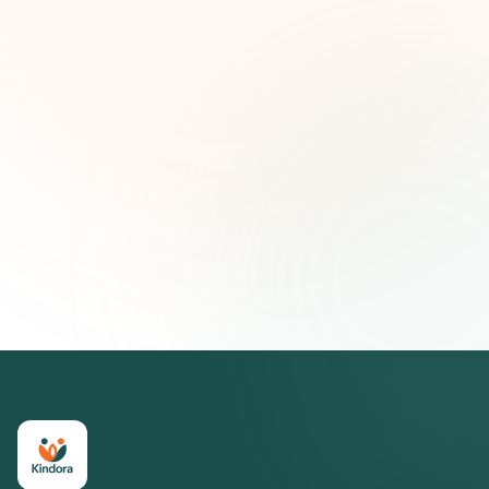
Nombre (opcional)
Correo electrónico
Suscribirse — es gratis
Únete a más de 500 líderes de impacto social. Cancela tu
suscripción cuando quieras.
Política de privacidad