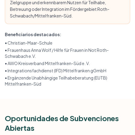
Zielgruppe und erkennbarem Nutzen für Teilhabe,
Betreuung oder Integration im Fördergebiet Roth-
Schwabach/Mittelfranken-Süd.
Beneficiarios destacados:
•
Christian-Maar-Schule
•
Frauenhaus Anna Wolf / Hilfe für Frauen in Not Roth-
Schwabach e.V.
•
AWO Kreisverband Mittelfranken-Süd e. V.
•
Integrationsfachdienst (IFD) Mittelfranken gGmbH
•
Ergänzende Unabhängige Teilhabeberatung (EUTB)
Mittelfranken-Süd
Oportunidades de Subvenciones
Abiertas