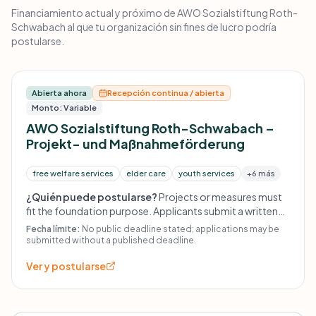
Financiamiento actual y próximo de AWO Sozialstiftung Roth-
Schwabach al que tu organización sin fines de lucro podría
postularse.
Abierta ahora
Recepción continua / abierta
Monto: Variable
AWO Sozialstiftung Roth-Schwabach –
Projekt- und Maßnahmeförderung
free welfare services
elder care
youth services
+6 más
¿Quién puede postularse?
Projects or measures must
fit the foundation purpose. Applicants submit a written
request including a short description of the project or
Fecha límite:
No public deadline stated; applications may be
concern. The foundation council decides on funding.
submitted without a published deadline.
Ver y postularse