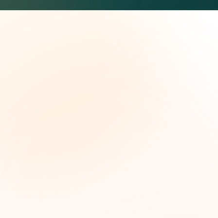
The Grant Brief
Inteligencia semanal sobre subvenciones para
líderes de impacto social. Oportunidades
seleccionadas, tendencias de financiamiento e
ideas estratégicas — gratis.