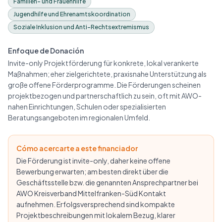
Familien- und Frauenhilfe
Jugendhilfe und Ehrenamtskoordination
Soziale Inklusion und Anti-Rechtsextremismus
Enfoque de Donación
Invite-only Projektförderung für konkrete, lokal verankerte
Maßnahmen; eher zielgerichtete, praxisnahe Unterstützung als
große offene Förderprogramme. Die Förderungen scheinen
projektbezogen und partnerschaftlich zu sein, oft mit AWO-
nahen Einrichtungen, Schulen oder spezialisierten
Beratungsangeboten im regionalen Umfeld.
Cómo acercarte a este financiador
Die Förderung ist invite-only, daher keine offene
Bewerbung erwarten; am besten direkt über die
Geschäftsstelle bzw. die genannten Ansprechpartner bei
AWO Kreisverband Mittelfranken-Süd Kontakt
aufnehmen. Erfolgsversprechend sind kompakte
Projektbeschreibungen mit lokalem Bezug, klarer