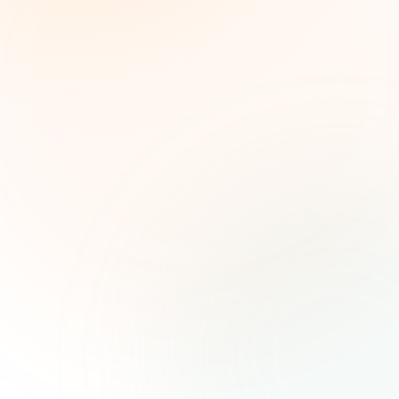
Inteligencia semanal sobre subvenciones para
líderes de impacto social. Oportunidades
seleccionadas, tendencias de financiamiento e
ideas estratégicas — gratis.
Nombre (opcional)
Correo electrónico
Suscribirse — es gratis
Únete a más de 500 líderes de impacto social. Cancela tu
suscripción cuando quieras.
Política de privacidad