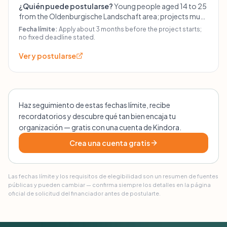
¿Quién puede postularse?
Young people aged 14 to 25
from the Oldenburgische Landschaft area; projects must
be primarily developed and implemented by the youth
Fecha límite:
Apply about 3 months before the project starts;
themselves.
no fixed deadline stated.
Ver y postularse
Haz seguimiento de estas fechas límite, recibe
recordatorios y descubre qué tan bien encaja tu
organización — gratis con una cuenta de Kindora.
Crea una cuenta gratis
Las fechas límite y los requisitos de elegibilidad son un resumen de fuentes
públicas y pueden cambiar — confirma siempre los detalles en la página
oficial de solicitud del financiador antes de postularte.