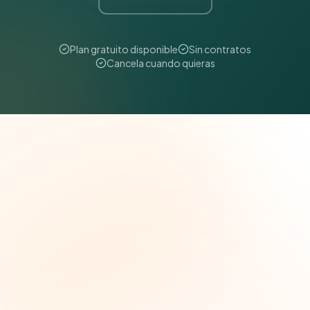
Plan gratuito disponible
Sin contratos
Cancela cuando quieras
The Grant Brief