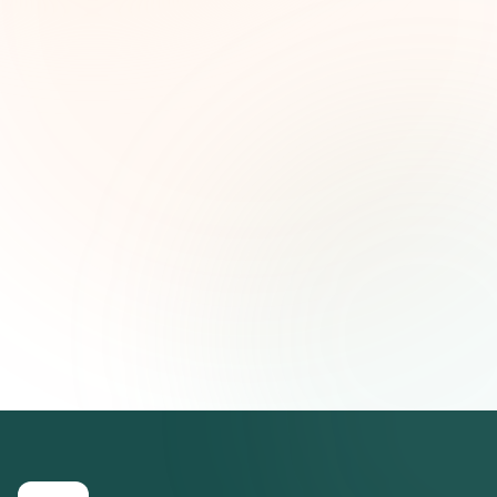
ideas estratégicas — gratis.
Nombre (opcional)
Correo electrónico
Suscribirse — es gratis
Únete a más de 500 líderes de impacto social. Cancela tu
suscripción cuando quieras.
Política de privacidad