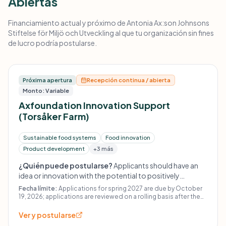
Abiertas
Financiamiento actual y próximo de Antonia Ax:son Johnsons
Stiftelse för Miljö och Utveckling al que tu organización sin fines
de lucro podría postularse.
Próxima apertura
Recepción continua / abierta
Monto: Variable
Axfoundation Innovation Support
(Torsåker Farm)
Sustainable food systems
Food innovation
Product development
+3 más
¿Quién puede postularse?
Applicants should have an
idea or innovation with the potential to positively
contribute to a more sustainable society, locally and/or
Fecha límite:
Applications for spring 2027 are due by October
globally. The innovation should be suitable for on-site
19, 2026; applications are reviewed on a rolling basis after the
deadline.
development at Torsåker Farm in Sweden.
Ver y postularse