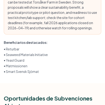
can be tested at Torsåker Farm in Sweden. Strong
proposals will show a clear sustainability benefit, a
practical prototype or pilot question, and readiness to use
test kitchen/lab support; check the site for cohort
deadlines (for example, fall 2026 applications closed on
2026-04-19) and otherwise watch for rolling openings.
Beneficiarios destacados:
•
Returbar
•
Seaweed Materials Initiative
•
YeastGuard
•
Matmissionen
•
Smart Svensk Sjömat
Oportunidades de Subvenciones