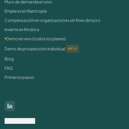
Muro de demanda en vivo
Empleos en filantropía
Compensación en organizaciones sin fines de lucro
Invierte en Kindora
Demo en vivo (todos los planes)
Demo de prospección individual
BETA
Blog
FAQ
Primeros pasos
Conéctate con nosotros
LinkedIn
Contáctanos