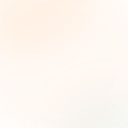
The Grant Brief
Inteligencia semanal sobre subvenciones para
líderes de impacto social. Oportunidades
seleccionadas, tendencias de financiamiento e
ideas estratégicas — gratis.
Nombre (opcional)
Correo electrónico
Suscribirse — es gratis