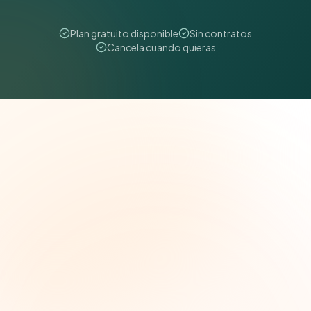
Plan gratuito disponible
Sin contratos
Cancela cuando quieras
The Grant Brief
Inteligencia semanal sobre subvenciones para