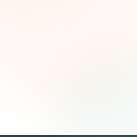
líderes de impacto social. Oportunidades
seleccionadas, tendencias de financiamiento e
ideas estratégicas — gratis.
Nombre (opcional)
Correo electrónico
Suscribirse — es gratis
Únete a más de 500 líderes de impacto social. Cancela tu
suscripción cuando quieras.
Política de privacidad