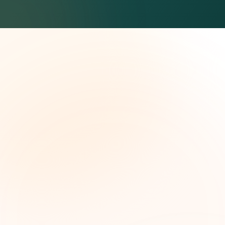
The Grant Brief
Inteligencia semanal sobre subvenciones para
líderes de impacto social. Oportunidades
seleccionadas, tendencias de financiamiento e
ideas estratégicas — gratis.