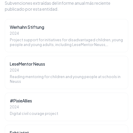
Subvenciones extraídas del informe anual más reciente
publicado por esta entidad.
Werhahn Stiftung
2024
Project support for initiatives for disadvantaged children, young
people and young adults, including LeseMentor Neuss,
#PixieAllies, Echt jetzt, and Azubi-Buddy
LeseMentor Neuss
2024
Reading mentoring for children and young people at schools in
Neuss
#PixieAllies
2024
Digital civil courage project
Echt jetzt