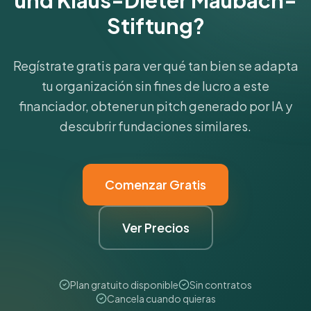
und Klaus-Dieter Maubach-
Stiftung?
Regístrate gratis para ver qué tan bien se adapta
tu organización sin fines de lucro a este
financiador, obtener un pitch generado por IA y
descubrir fundaciones similares.
Comenzar Gratis
Ver Precios
Plan gratuito disponible
Sin contratos
Cancela cuando quieras