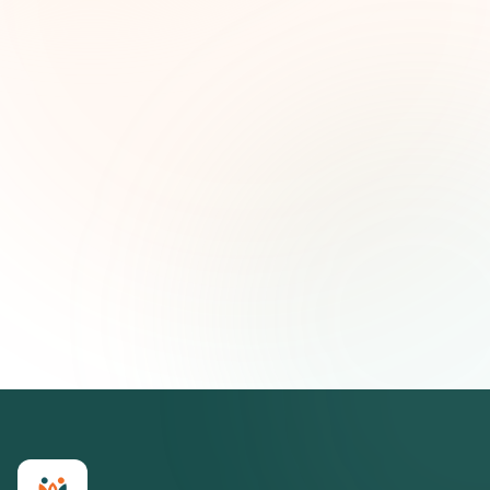
Nombre (opcional)
Correo electrónico
Suscribirse — es gratis
Únete a más de 500 líderes de impacto social. Cancela tu
suscripción cuando quieras.
Política de privacidad