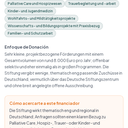
Palliative Care und Hospizwesen
Trauerbegleitung und -arbeit
Kinder- und Jugendmedizin
Wohlfahrts- und Mildtätigkeitsprojekte
Wissenschafts- und Bildungsprojekte mit Praxisbezug
Familien- und Schutzarbeit
Enfoque de Donación
Sehr kleine, projektbezogene Förderungen mit einem
Gesamtvolumen von rund 8.000 Euro pro Jahr; offenbar
selektiv und eher einmalig als in großen Programmen. Die
Stiftung vergibt wenige, thematisch eng passende Zuschüsse in
Deutschland, vermutlich über das Deutsche Stiftungszentrum
und ohne breit angelegte offene Ausschreibung.
Cómo acercarte a este financiador
Die Stiftung wirkt thematisch eng und regional in
Deutschland; Anfragen sollten einen klaren Bezug zu
Palliative Care, Hospiz-, Trauer- oder Kinder- und