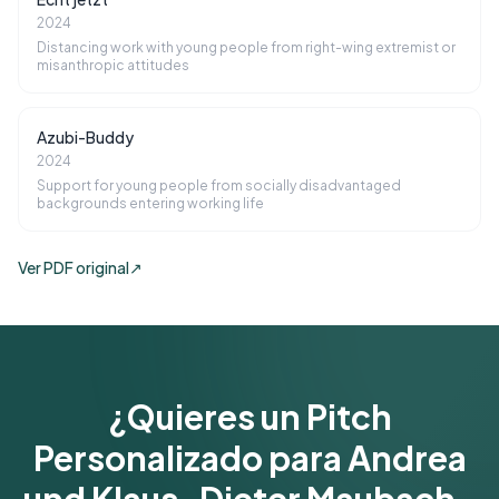
2024
Distancing work with young people from right-wing extremist or
misanthropic attitudes
Azubi-Buddy
2024
Support for young people from socially disadvantaged
backgrounds entering working life
Ver PDF original
↗
¿Quieres un Pitch
Personalizado para Andrea