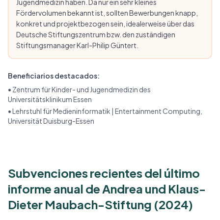
Jugendmedizin haben. Da nur ein sehr kleines
Fördervolumen bekannt ist, sollten Bewerbungen knapp,
konkret und projektbezogen sein, idealerweise über das
Deutsche Stiftungszentrum bzw. den zuständigen
Stiftungsmanager Karl-Philip Güntert.
Beneficiarios destacados:
•
Zentrum für Kinder- und Jugendmedizin des
Universitätsklinikum Essen
•
Lehrstuhl für Medieninformatik | Entertainment Computing,
Universität Duisburg-Essen
Subvenciones recientes del último
informe anual de Andrea und Klaus-
Dieter Maubach-Stiftung (2024)