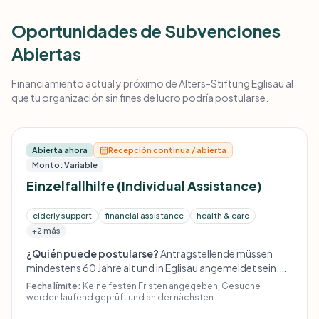
Oportunidades de Subvenciones
Abiertas
Financiamiento actual y próximo de Alters-Stiftung Eglisau al
que tu organización sin fines de lucro podría postularse.
Abierta ahora
Recepción continua / abierta
Monto: Variable
Einzelfallhilfe (Individual Assistance)
elderly support
financial assistance
health & care
+2 más
¿Quién puede postularse?
Antragstellende müssen
mindestens 60 Jahre alt und in Eglisau angemeldet sein.
Gesuche müssen sich auf den Stiftungszweck
Fecha límite:
Keine festen Fristen angegeben; Gesuche
('Unterstützung in finanzieller Not' bzw. 'das Leben
werden laufend geprüft und an der nächsten
Stiftungsratssitzung behandelt. Für Anlässe (Ferien, Ausflüge)
angenehmer und abwechslungsreicher gestalten')