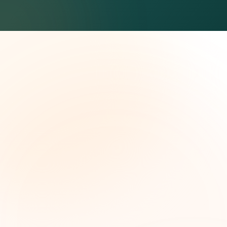
The Grant Brief
Inteligencia semanal sobre subvenciones para
líderes de impacto social. Oportunidades
seleccionadas, tendencias de financiamiento e
ideas estratégicas — gratis.