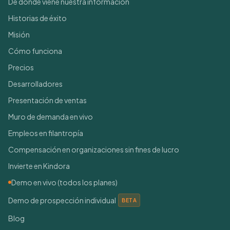
De dónde viene nuestra información
Historias de éxito
Misión
Cómo funciona
Precios
Desarrolladores
Presentación de ventas
Muro de demanda en vivo
Empleos en filantropía
Compensación en organizaciones sin fines de lucro
Invierte en Kindora
Demo en vivo (todos los planes)
Demo de prospección individual
BETA
Blog