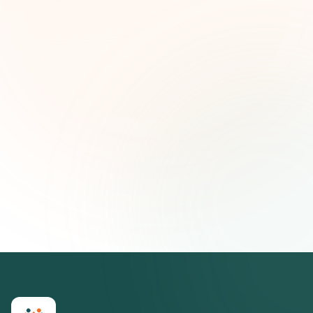
Nombre (opcional)
Correo electrónico
Suscribirse — es gratis
Únete a más de 500 líderes de impacto social. Cancela tu
suscripción cuando quieras.
Política de privacidad