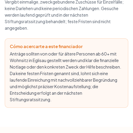
Vergibt einmalige, zweckgebundene Zuschüsse für Einzelfälle;
keine Darlehen und keine periodischen Zahlungen. Gesuche
werden laufend geprüft und in der nächsten
Stiftungsratssitzung behandelt; feste Fristen sind nicht
angegeben.
Cómo acercarte a este financiador
Anträge sollten von oder für ältere Personen ab 60+ mit
Wohnsitz in Eglisau gestellt werden und klar die finanzielle
Notlage oder den konkreten Zweck der Hilfe beschreiben.
Da keine festen Fristen genannt sind, lohnt sich eine
laufende Einreichung mit nachvollziehbarer Begründung
und möglichst präziser Kostenaufstellung; die
Entscheidung erfolgt an der nächsten
Stiftungsratssitzung.