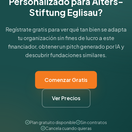
Personalizado para Alters-
Stiftung Eglisau?
Regístrate gratis para ver qué tan bien se adapta
tu organización sin fines de lucro a este
financiador, obtener un pitch generado por IA y
descubrir fundaciones similares.
Comenzar Gratis
Ver Precios
Plan gratuito disponible
Sin contratos
Cancela cuando quieras