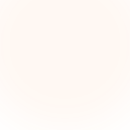
The Grant Brief
nteligencia semanal sobre subvenciones para líderes 
pacto social. Oportunidades seleccionadas, tendenc
de financiamiento e ideas estratégicas — gratis.
Nombre (opcional)
Correo electrónico
Suscribirse — es gratis
e 500 líderes de impacto social. Cancela tu suscripción cuando quier
privacidad