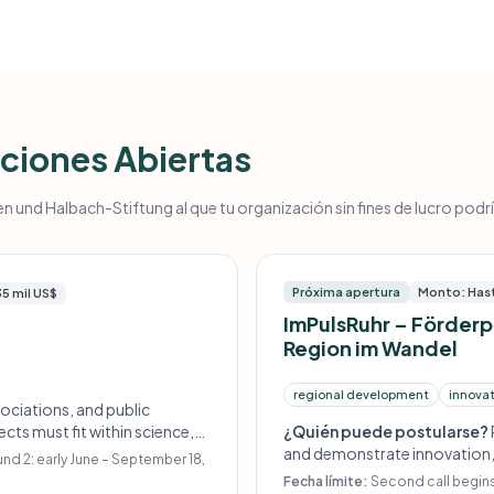
ciones Abiertas
 und Halbach-Stiftung al que tu organización sin fines de lucro podr
Próxima apertura
Monto: Hast
35 mil US$
ImPulsRuhr – Förderp
Region im Wandel
regional development
innova
sociations, and public
cts must fit within science,
¿Quién puede postularse?
ions new to the foundation are
and demonstrate innovation, 
d 2: early June – September 18,
are allowed.
Fecha límite:
Second call begin