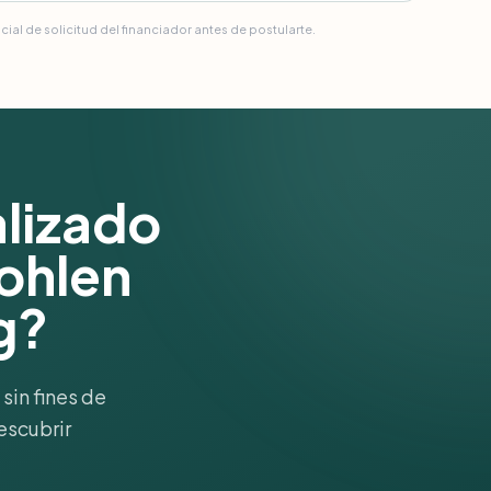
ial de solicitud del financiador antes de postularte.
alizado
Bohlen
g?
sin fines de
escubrir