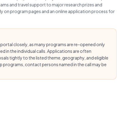
ams and travel support to major research prizes and
lly on program pages and an online application process for
 portal closely, as many programs are re-opened only
 in the individual calls. Applications are often
ls tightly to the listed theme, geography, and eligible
ip programs, contact persons named in the call may be