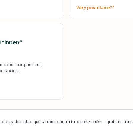
Ver y postularse
er*innen“
d exhibition partners;
n’s portal.
torios y descubre qué tan bien encaja tu organización — gratis con un