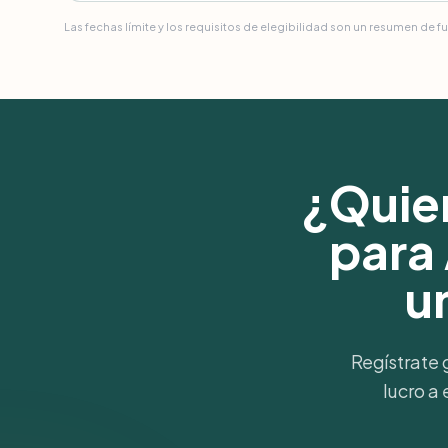
Las fechas límite y los requisitos de elegibilidad son un resumen de f
¿Quier
para 
u
Regístrate 
lucro a