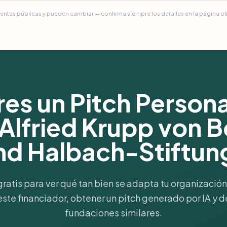
uentes públicas y pueden cambiar — confirma siempre los detalles en la página ofic
es un Pitch Person
Alfried Krupp von 
nd Halbach-Stiftun
gratis para ver qué tan bien se adapta tu organización 
 este financiador, obtener un pitch generado por IA y d
fundaciones similares.