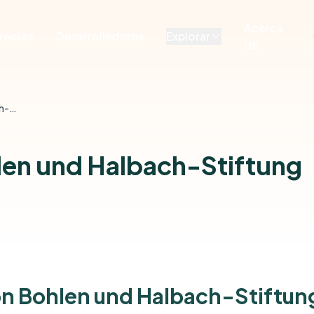
Acerca
recios
Desarrolladores
Explorar
de
Alfried Krupp von Bohlen und Halbach-Stiftung
len und Halbach-Stiftung
on Bohlen und Halbach-Stiftun