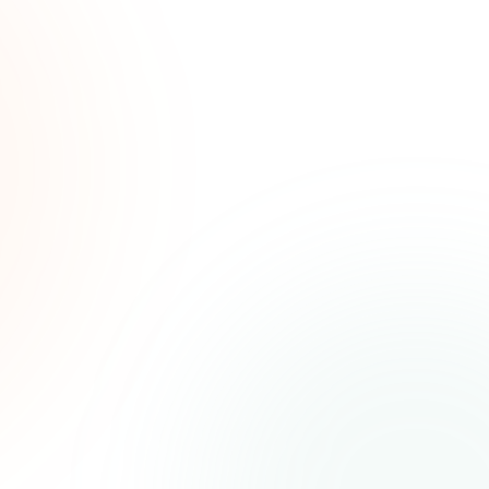
de
ias
as.
Política de