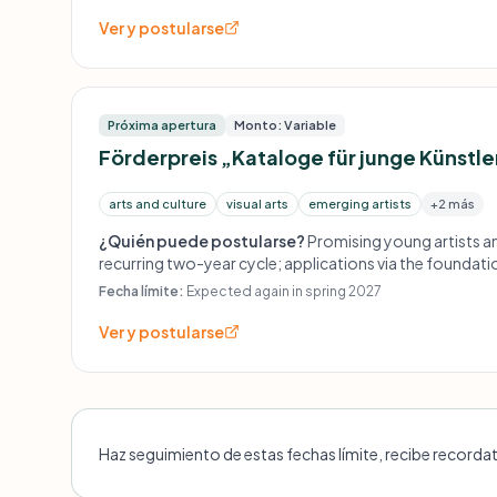
Ver y postularse
Próxima apertura
Monto: Variable
Förderpreis „Kataloge für junge Künstl
arts and culture
visual arts
emerging artists
+2 más
¿Quién puede postularse?
Promising young artists an
recurring two-year cycle; applications via the foundatio
Fecha límite:
Expected again in spring 2027
Ver y postularse
Haz seguimiento de estas fechas límite, recibe recorda