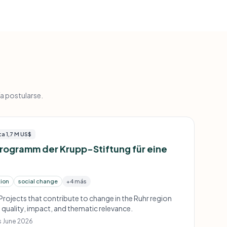
ía postularse.
a 1,7 M US$
rogramm der Krupp-Stiftung für eine
tion
social change
+4 más
Projects that contribute to change in the Ruhr region
quality, impact, and thematic relevance.
s June 2026