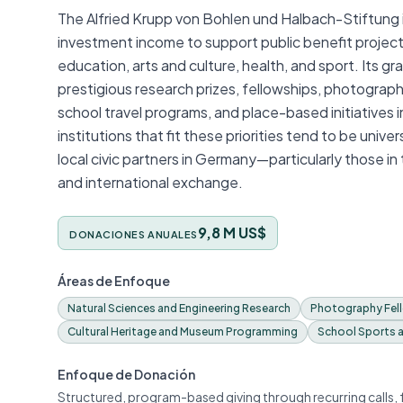
The Alfried Krupp von Bohlen und Halbach-Stiftung 
investment income to support public benefit projects,
education, arts and culture, health, and sport. Its g
prestigious research prizes, fellowships, photograp
school travel programs, and place-based initiatives 
institutions that fit these priorities tend to be unive
local civic partners in Germany—particularly those 
and international exchange.
9,8 M US$
DONACIONES ANUALES
Áreas de Enfoque
Natural Sciences and Engineering Research
Photography Fell
Cultural Heritage and Museum Programming
School Sports 
Enfoque de Donación
Structured, program-based giving through recurring calls, 