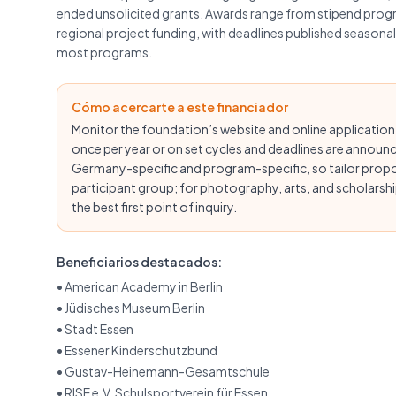
ended unsolicited grants. Awards range from stipend progr
regional project funding, with deadlines published seasona
most programs.
Cómo acercarte a este financiador
Monitor the foundation’s website and online application
once per year or on set cycles and deadlines are announced
Germany-specific and program-specific, so tailor proposa
participant group; for photography, arts, and scholarsh
the best first point of inquiry.
Beneficiarios destacados:
•
American Academy in Berlin
•
Jüdisches Museum Berlin
•
Stadt Essen
•
Essener Kinderschutzbund
•
Gustav-Heinemann-Gesamtschule
•
RISE e.V. Schulsportverein für Essen