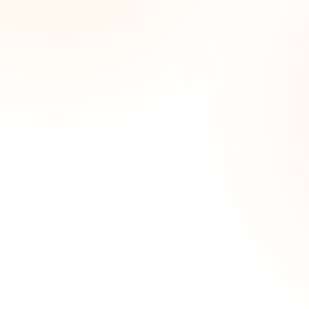
I
im
Únete a más d