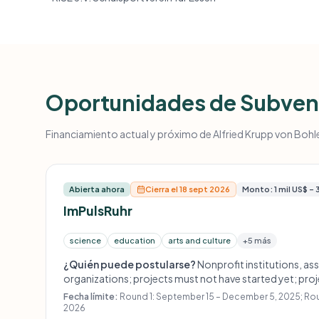
Oportunidades de Subven
Financiamiento actual y próximo de Alfried Krupp von Bohlen
Abierta ahora
Cierra el 18 sept 2026
Monto: 1 mil US$ – 
ImPulsRuhr
science
education
arts and culture
+5 más
¿Quién puede postularse?
Nonprofit institutions, as
organizations; projects must not have started yet; proje
education, arts and culture, health, or sports; institut
Fecha límite:
Round 1: September 15 – December 5, 2025; Roun
encouraged; joint projects by two or more institutions 
2026