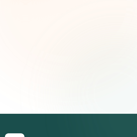
ideas estratégicas — gratis.
Nombre (opcional)
Correo electrónico
Suscribirse — es gratis
Únete a más de 500 líderes de impacto social. Cancela tu
suscripción cuando quieras.
Política de privacidad