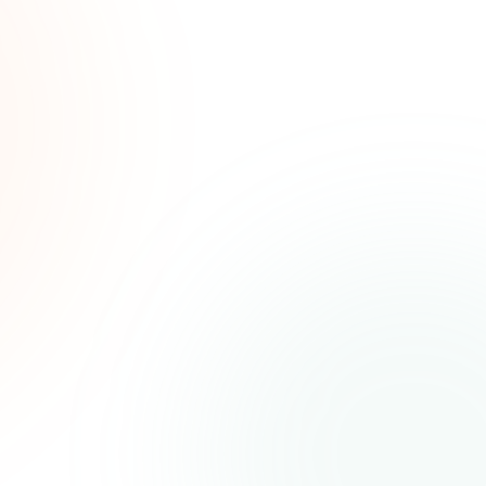
de
ias
as.
Política de