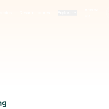
Acerca
recios
Desarrolladores
Explorar
de
ng