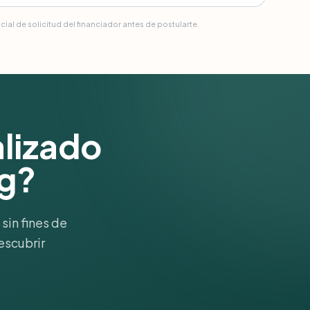
ial de solicitud del financiador antes de postularte.
alizado
g?
sin fines de
escubrir