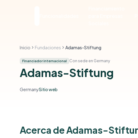
Financiamiento
Funcionalidades
para Empresas
P
Sociales
Inicio
Fundaciones
Adamas-Stiftung
Con sede en Germany
Financiador internacional
Adamas-Stiftung
Germany
Sitio web
Acerca de Adamas-Stiftu