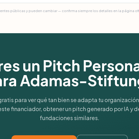
uentes públicas y pueden cambiar — confirma siempre los detalles en la página ofic
es un Pitch Person
ara Adamas-Stiftun
gratis para ver qué tan bien se adapta tu organización 
 este financiador, obtener un pitch generado por IA y d
fundaciones similares.