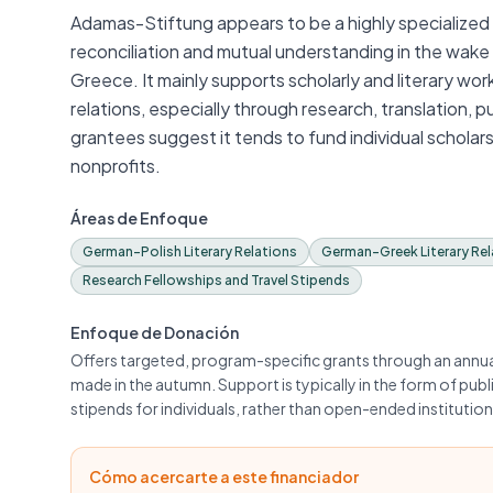
Adamas-Stiftung appears to be a highly specialize
reconciliation and mutual understanding in the wak
Greece. It mainly supports scholarly and literary
relations, especially through research, translation, pu
grantees suggest it tends to fund individual scholars,
nonprofits.
Áreas de Enfoque
German-Polish Literary Relations
German-Greek Literary Rel
Research Fellowships and Travel Stipends
Enfoque de Donación
Offers targeted, program-specific grants through an annual 
made in the autumn. Support is typically in the form of pub
stipends for individuals, rather than open-ended institution
Cómo acercarte a este financiador