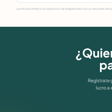
Las fechas límite y los requisitos de elegibilidad son un resumen de f
¿Quier
p
Regístrate 
lucro a