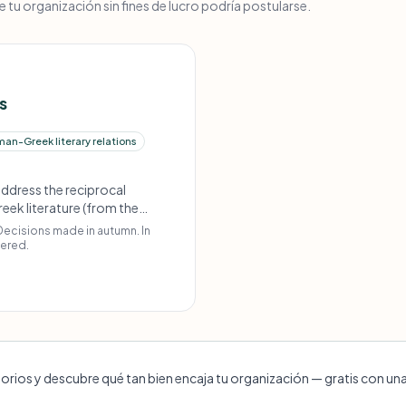
tu organización sin fines de lucro podría postularse.
s
an-Greek literary relations
ddress the reciprocal
ek literature (from the
icitly does not award general
 Decisions made in autumn. In
project description with
dered.
torios y descubre qué tan bien encaja tu organización — gratis con un