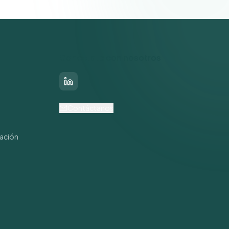
Conéctate con nosotros
LinkedIn
s
Contáctanos
mación