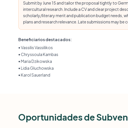
Submit by June 15 and tailor the proposal tightly to Germ
intercultural research. Include a CV and clear project de
scholarly/literary merit and publication budget needs, wh
plans and research relevance. Late submissions may be co
Beneficiarios destacados:
•
Vassilis Vassilikos
•
Chryssoula Kambas
•
Maria Dzikowska
•
Lidia Gluchowska
•
Karol Sauerland
Oportunidades de Subven