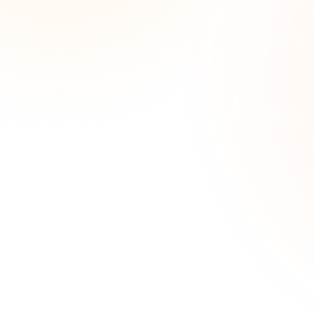
I
im
Únete a más d