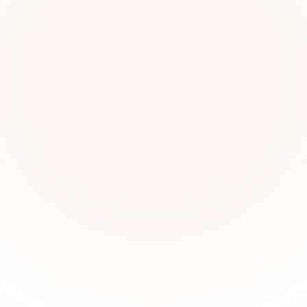
The Grant Brief
nteligencia semanal sobre subvenciones para líderes 
pacto social. Oportunidades seleccionadas, tendenc
de financiamiento e ideas estratégicas — gratis.
Nombre (opcional)
Correo electrónico
Suscribirse — es gratis
e 500 líderes de impacto social. Cancela tu suscripción cuando quier
privacidad