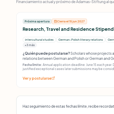
Financiamiento actual y próximo de Adamas-Stiftung al que 
Próxima apertura
Cierra el 15 jun 2027
Research, Travel and Residence Stipend
intercultural studies
German-Polish literary relations
Germ
+3 más
¿Quién puede postularse?
Scholars whose projects a
relations between German and Polish or German and Gre
French Revolution to the present). The foundation expl
Fecha límite:
Annual application deadline: June 15 each year.
study scholarships. Applicants should submit a CV and 
justified exceptional cases later submissions may be consi
timetable.
Ver y postularse
Haz seguimiento de estas fechas límite, recibe recorda