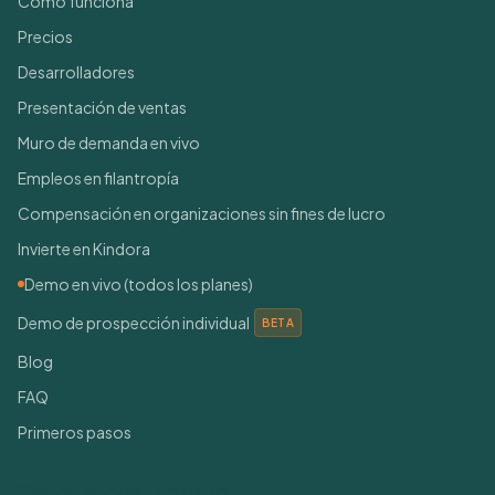
Cómo funciona
Precios
Desarrolladores
Presentación de ventas
Muro de demanda en vivo
Empleos en filantropía
Compensación en organizaciones sin fines de lucro
Invierte en Kindora
Demo en vivo (todos los planes)
Demo de prospección individual
BETA
Blog
FAQ
Primeros pasos
Conéctate con nosotros