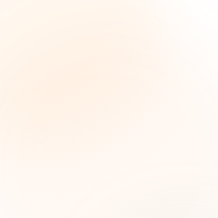
The Grant Brief
Inteligencia semanal sobre subvenciones para
líderes de impacto social. Oportunidades
seleccionadas, tendencias de financiamiento e
ideas estratégicas — gratis.
Nombre (opcional)