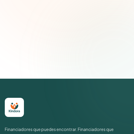
Correo electrónico
Suscribirse — es gratis
Únete a más de 500 líderes de impacto social. Cancela tu
suscripción cuando quieras.
Política de privacidad
Financiadores que puedes encontrar. Financiadores que