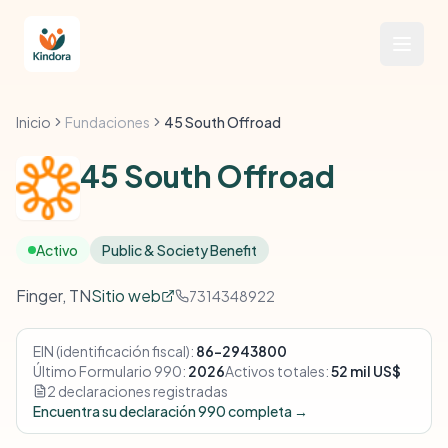
Inicio
Fundaciones
45 South Offroad
45 South Offroad
Activo
Public & Society Benefit
Finger, TN
Sitio web
7314348922
EIN (identificación fiscal):
86-2943800
Último Formulario 990:
2026
Activos totales:
52 mil US$
2 declaraciones registradas
Encuentra su declaración 990 completa →