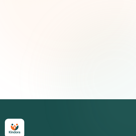
Nombre (opcional)
Correo electrónico
Suscribirse — es gratis
Únete a más de 500 líderes de impacto social. Cancela tu
suscripción cuando quieras.
Política de privacidad