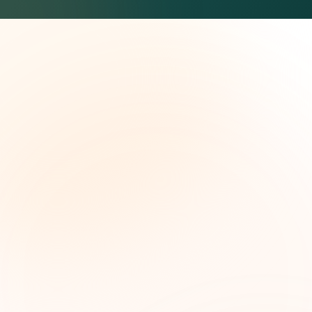
The Grant Brief
Inteligencia semanal sobre subvenciones para
líderes de impacto social. Oportunidades
seleccionadas, tendencias de financiamiento e
ideas estratégicas — gratis.