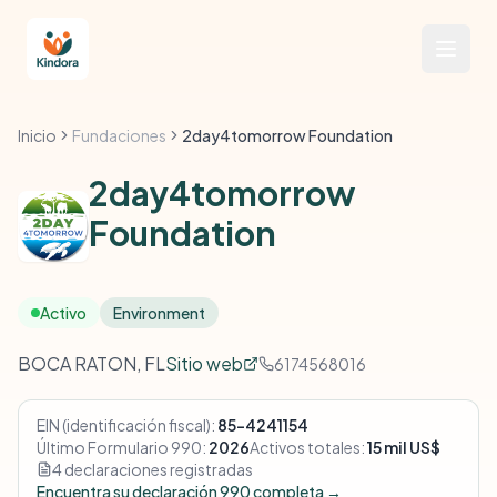
Inicio
Fundaciones
2day4tomorrow Foundation
2day4tomorrow
Foundation
Activo
Environment
BOCA RATON, FL
Sitio web
6174568016
EIN (identificación fiscal):
85-4241154
Último Formulario 990:
2026
Activos totales:
15 mil US$
4 declaraciones registradas
Encuentra su declaración 990 completa →