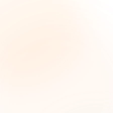
The Grant Brief
Inteligencia semanal sobre subvenciones para
líderes de impacto social. Oportunidades
seleccionadas, tendencias de financiamiento e
ideas estratégicas — gratis.
Nombre (opcional)