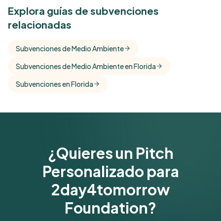
See Similar Funders
Explora guías de subvenciones
relacionadas
Free Kindora accounts unlock side-by-side
comparisons with foundations that share this
Subvenciones de Medio Ambiente
funder's focus areas and giving profile.
Subvenciones de Medio Ambiente en Florida
Get Started Free
Subvenciones en Florida
¿Quieres un Pitch
Personalizado para
2day4tomorrow
Foundation?