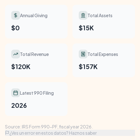
Annual Giving
Total Assets
$0
$15K
Total Revenue
Total Expenses
$120K
$157K
Latest 990 Filing
2026
Source: IRS Form 990-PF, fiscal year 2026.
¿Ves un error en estos datos? Haznos saber