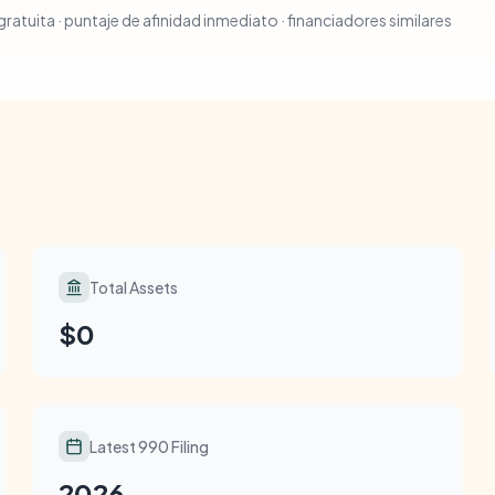
ratuita · puntaje de afinidad inmediato · financiadores similares
Total Assets
$0
Latest 990 Filing
2026