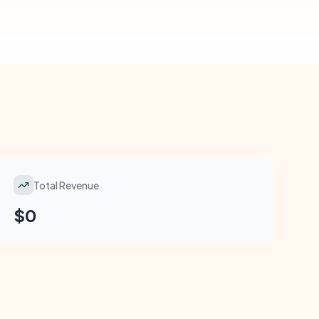
Total Revenue
$0