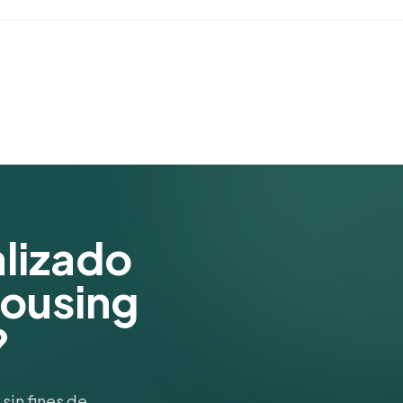
alizado
Housing
?
sin fines de