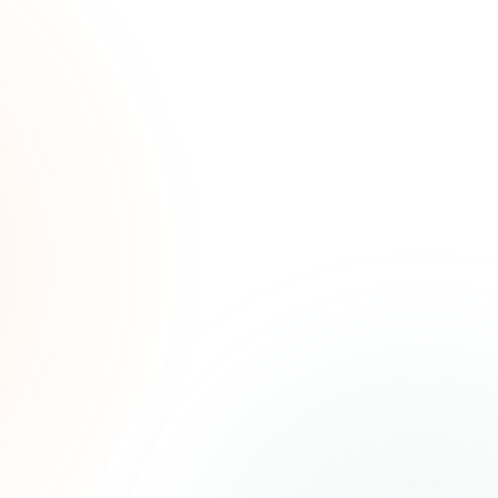
de
ias