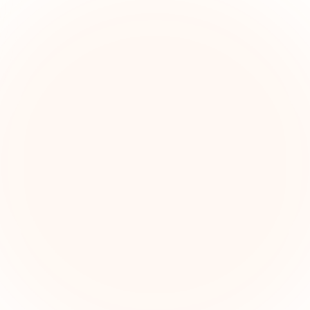
The Grant Brief
nteligencia semanal sobre subvenciones para líderes 
pacto social. Oportunidades seleccionadas, tendenc
de financiamiento e ideas estratégicas — gratis.
Nombre (opcional)
Correo electrónico
Suscribirse — es gratis