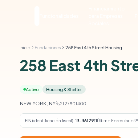
Financiamiento
Funcionalidades
para Empresas
P
Sociales
Inicio
Fundaciones
258 East 4th Street Housing Development Fund
258 East 4th St
Activo
Housing & Shelter
NEW YORK, NY
2127801400
EIN (identificación fiscal):
13-3612911
Último Formulario 9