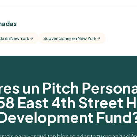
onadas
omparisons
s areas and
da en New York
Subvenciones en New York
es un Pitch Person
58 East 4th Street 
Development Fund
gratis para ver qué tan bien se adapta tu organización 