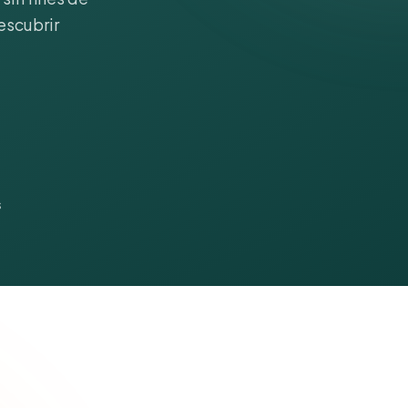
escubrir
s