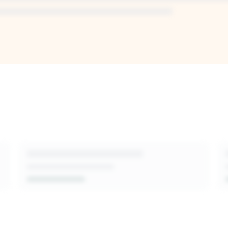
I-generated
sion-makers,