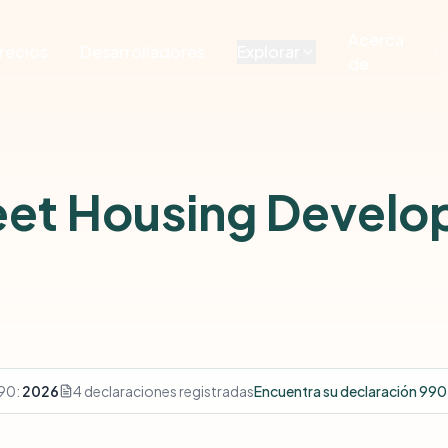
Acerca
recios
Desarrolladores
Explorar
de
reet Housing Devel
90:
2026
4 declaraciones registradas
Encuentra su declaración 99