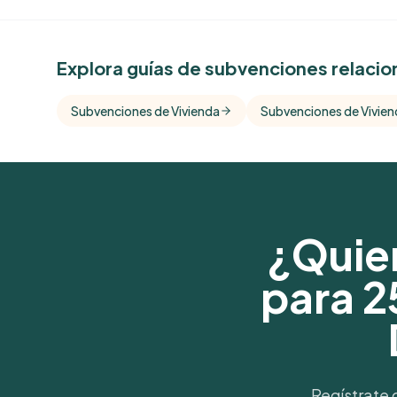
See Similar Funders
Explora guías de subvenciones relaci
Free Kindora accounts unlock side-by-side c
with foundations that share this funder's focu
Subvenciones de Vivienda
Subvenciones de Vivien
giving profile.
Get Started Free
¿Quier
para 2
Regístrate 