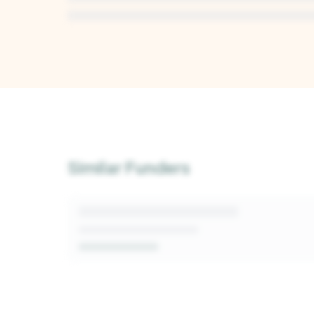
Unlock Deep Analysis
Sign up for a free Kindora account to access A
insights into this funder's giving patterns, deci
Similar Funders
and fit signals.
Get Started Free