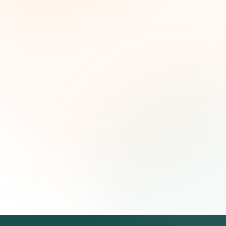
seleccionadas, tendencias de financiamiento e
ideas estratégicas — gratis.
Nombre (opcional)
Correo electrónico
Suscribirse — es gratis
Únete a más de 500 líderes de impacto social. Cancela tu
suscripción cuando quieras.
Política de privacidad