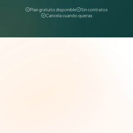
Plan gratuito disponible
Sin contratos
Cancela cuando quieras
The Grant Brief
Inteligencia semanal sobre subvenciones para
líderes de impacto social. Oportunidades