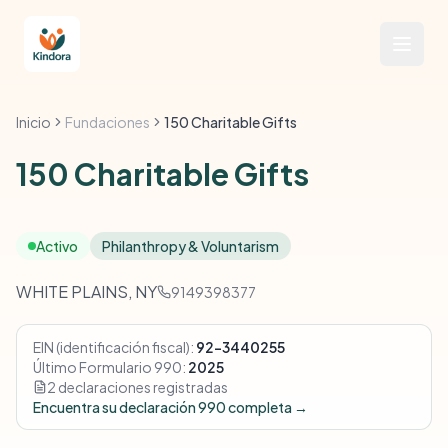
Inicio
Fundaciones
150 Charitable Gifts
150 Charitable Gifts
Activo
Philanthropy & Voluntarism
WHITE PLAINS, NY
9149398377
EIN (identificación fiscal):
92-3440255
Último Formulario 990:
2025
2 declaraciones registradas
Encuentra su declaración 990 completa →