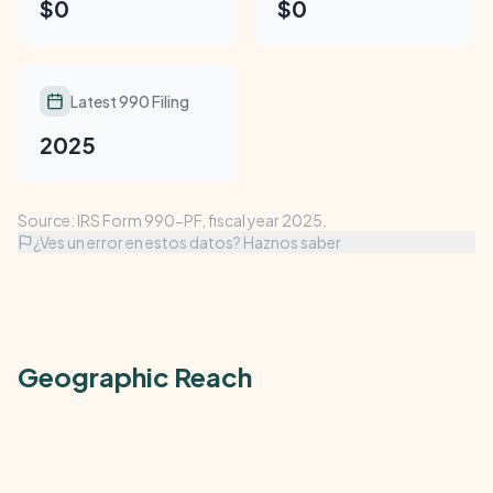
$0
$0
Latest 990 Filing
2025
Source: IRS Form 990-PF, fiscal year 2025.
¿Ves un error en estos datos? Haznos saber
Geographic Reach