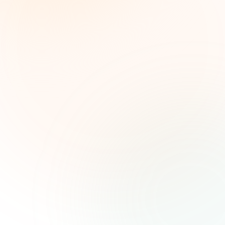
Inteligencia semanal sobre subvenciones para
líderes de impacto social. Oportunidades
seleccionadas, tendencias de financiamiento e
ideas estratégicas — gratis.
Nombre (opcional)
Correo electrónico
Suscribirse — es gratis
Únete a más de 500 líderes de impacto social. Cancela tu
suscripción cuando quieras.
Política de privacidad