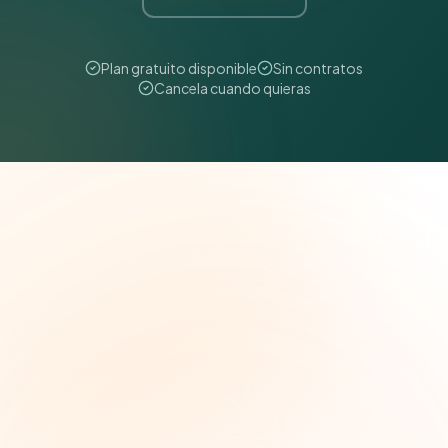
Plan gratuito disponible
Sin contratos
Cancela cuando quieras
The Grant Brief