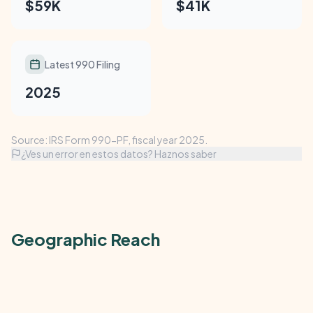
$59K
$41K
Latest 990 Filing
2025
Source: IRS Form 990-PF, fiscal year 2025.
¿Ves un error en estos datos? Haznos saber
Geographic Reach