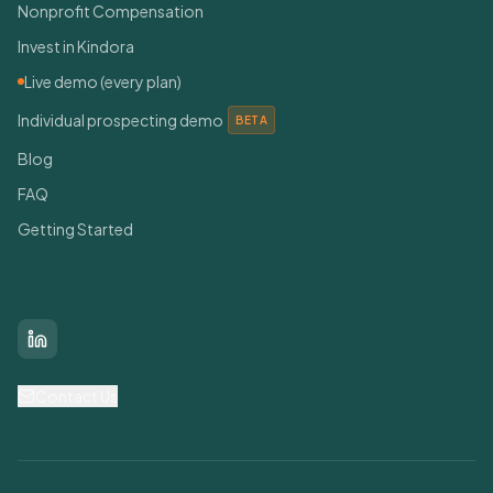
Nonprofit Compensation
Invest in Kindora
Live demo (every plan)
Individual prospecting demo
BETA
Blog
FAQ
Getting Started
Connect With Us
LinkedIn
Contact Us