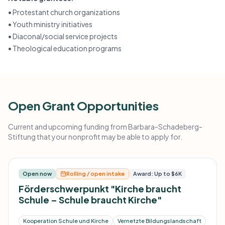
•
Protestant church organizations
•
Youth ministry initiatives
•
Diaconal/social service projects
•
Theological education programs
Open Grant Opportunities
Current and upcoming funding from Barbara-Schadeberg-
Stiftung that your nonprofit may be able to apply for.
Open now
Rolling / open intake
Award: Up to $6K
Förderschwerpunkt "Kirche braucht
Schule – Schule braucht Kirche"
Kooperation Schule und Kirche
Vernetzte Bildungslandschaft