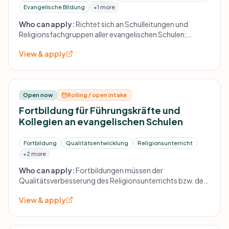
Evangelische Bildung
+1 more
Who can apply:
Richtet sich an Schulleitungen und
Religionsfachgruppen aller evangelischen Schulen;
Projekte sollen Kooperation und nicht Konkurrenz
View & apply
fördern und die jeweilige Kirchengemeinde einbeziehen.
Open now
Rolling / open intake
Fortbildung für Führungskräfte und
Kollegien an evangelischen Schulen
Fortbildung
Qualitätsentwicklung
Religionsunterricht
+2 more
Who can apply:
Fortbildungen müssen der
Qualitätsverbesserung des Religionsunterrichts bzw. der
Schulentwicklung dienen und einen evangelischen
View & apply
Schulbezug haben.