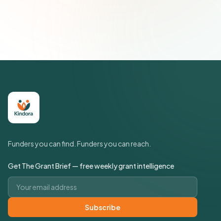
Join 500+ social impact leaders. Unsubscribe anytime.
Privacy
Policy
Funders you can find. Funders you can reach.
Get The Grant Brief — free weekly grant intelligence
Email address
Subscribe