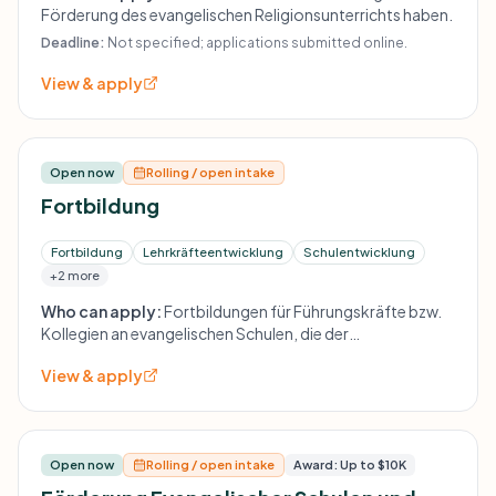
Förderung des evangelischen Religionsunterrichts haben.
Deadline:
Not specified; applications submitted online.
View & apply
Open now
Rolling / open intake
Fortbildung
Fortbildung
Lehrkräfteentwicklung
Schulentwicklung
+2 more
Who can apply:
Fortbildungen für Führungskräfte bzw.
Kollegien an evangelischen Schulen, die der
Qualitätsverbesserung des Religionsunterrichts bzw. der
View & apply
Schulentwicklung dienen.
Open now
Rolling / open intake
Award: Up to $10K