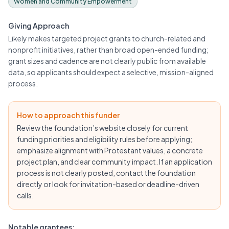
Women and Community Empowerment
Giving Approach
Likely makes targeted project grants to church-related and
nonprofit initiatives, rather than broad open-ended funding;
grant sizes and cadence are not clearly public from available
data, so applicants should expect a selective, mission-aligned
process.
How to approach this funder
Review the foundation’s website closely for current
funding priorities and eligibility rules before applying;
emphasize alignment with Protestant values, a concrete
project plan, and clear community impact. If an application
process is not clearly posted, contact the foundation
directly or look for invitation-based or deadline-driven
calls.
Notable grantees: