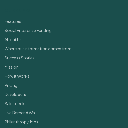
Quick Links
Features
Social Enterprise Funding
About Us
Where our information comes from
Success Stories
Mission
How It Works
Pricing
Developers
Sales deck
Live Demand Wall
Philanthropy Jobs