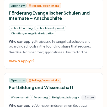
Open now
Rolling / open intake
Förderung Evangelischer Schulen und
Internate – Anschubhilfe
school founding
school development
Christian/evangelical education
Who can apply:
Projects of evangelical schools and
boarding schools in the founding phase that require
financial start-up assistance and fit the foundation's
Deadline:
Not specified; applications submitted online.
statutory purpose.
View & apply
Open now
Rolling / open intake
Fortbildung und Wissenschaft
Wissenschaft
Forschung
Religionspädagogik
+2 more
Who can apply:
Vorhaben müssen einen Bezug zur