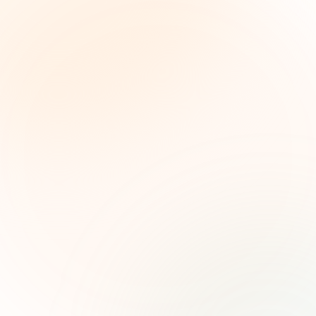
The Grant Brief
Weekly grant intelligence for social impact
leaders. Curated opportunities, funding trends,
and strategic insights — free.
First name (optional)
Email address
Subscribe — It's Free