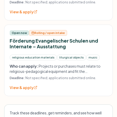
umfasst Kolloquien, Forschungsvorhaben und
Deadline:
Not specified; applications submitted online.
Stipendien.
View & apply
Open now
Rolling / open intake
Förderung Evangelischer Schulen und
Internate – Ausstattung
religious education materials
liturgical objects
music
Who can apply:
Projects or purchases must relate to
religious-pedagogical equipment and fit the
foundation's funding purpose.
Deadline:
Not specified; applications submitted online.
View & apply
Track these deadlines, get reminders, and see how well