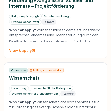
Förderung Evangelischer Schulen und
Internate – Projektförderung
Religionspädagogik
Schulentwicklung
Evangelisches Profil
+6 more
Who can apply:
Vorhaben müssen dem Satzungszweck
entsprechen; angemessene Eigenbeteiligung durch den
Projektträger ist erforderlich. Für digitale Vorhaben gilt
Deadline:
Not specified; applications submitted online.
zusätzlich ein Konzept zur digitalen Medienbildung und
mindestens 30% Eigenanteil; gefördert werden Projekte
View & apply
bis zu 10.000 €. Bauvorhaben und
Anstellungsverhältnisse sind ausgeschlossen.
Open now
Rolling / open intake
Wissenschaft
Forschung
wissenschaftliche Kolloquien
evangelischer Religionsunterricht
+2 more
Who can apply:
Wissenschaftliche Vorhaben mit Bezug
zur Förderung des evangelischen Religionsunterrichts;