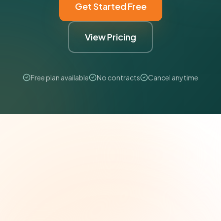
Get Started Free
View Pricing
Free plan available
No contracts
Cancel anytime