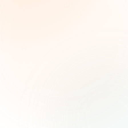
The Grant Brief
Weekly grant intelligence for social impact
leaders. Curated opportunities, funding trends,
and strategic insights — free.
First name (optional)
Email address
Subscribe — It's Free
Join 500+ social impact leaders. Unsubscribe anytime.
Privacy
Policy