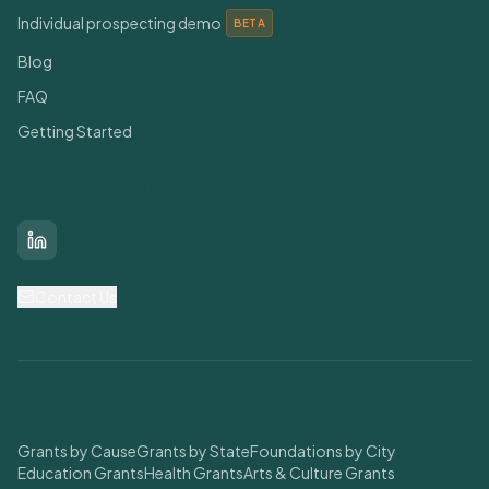
Individual prospecting demo
BETA
Blog
FAQ
Getting Started
Connect With Us
LinkedIn
Contact Us
Find Grants
Grants by Cause
Grants by State
Foundations by City
Education Grants
Health Grants
Arts & Culture Grants