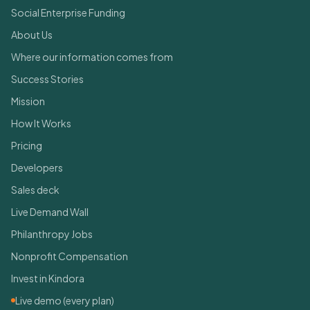
Social Enterprise Funding
About Us
Where our information comes from
Success Stories
Mission
How It Works
Pricing
Developers
Sales deck
Live Demand Wall
Philanthropy Jobs
Nonprofit Compensation
Invest in Kindora
Live demo (every plan)