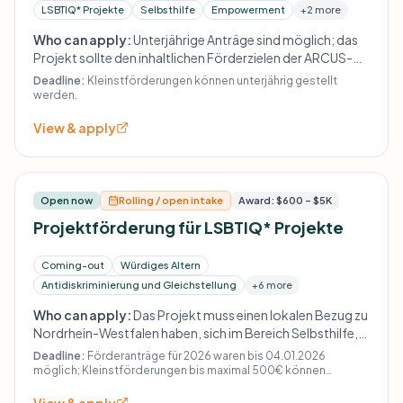
LSBTIQ* Projekte
Selbsthilfe
Empowerment
+2 more
Who can apply:
Unterjährige Anträge sind möglich; das
Projekt sollte den inhaltlichen Förderzielen der ARCUS-
Stiftung entsprechen und einen Bezug zu LSBTIQ* haben.
Deadline:
Kleinstförderungen können unterjährig gestellt
werden.
View & apply
Open now
Rolling / open intake
Award: $600 – $5K
Projektförderung für LSBTIQ* Projekte
Coming-out
Würdiges Altern
Antidiskriminierung und Gleichstellung
+6 more
Who can apply:
Das Projekt muss einen lokalen Bezug zu
Nordrhein-Westfalen haben, sich im Bereich Selbsthilfe,
Empowerment, Bildung oder Sichtbarkeit bewegen und
Deadline:
Förderanträge für 2026 waren bis 04.01.2026
darf keine individuell lebensbezogenen
möglich; Kleinstförderungen bis maximal 500€ können
unterjährig gestellt werden.
Einzelfallförderungen wie Stipendien,