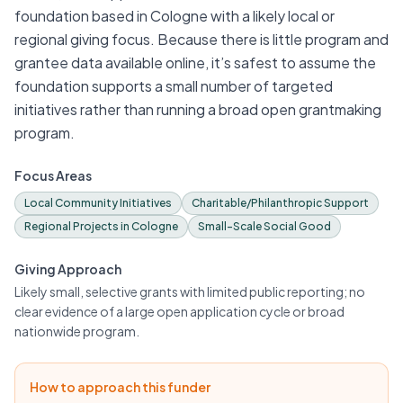
foundation based in Cologne with a likely local or
regional giving focus. Because there is little program and
grantee data available online, it’s safest to assume the
foundation supports a small number of targeted
initiatives rather than running a broad open grantmaking
program.
Focus Areas
Local Community Initiatives
Charitable/Philanthropic Support
Regional Projects in Cologne
Small-Scale Social Good
Giving Approach
Likely small, selective grants with limited public reporting; no
clear evidence of a large open application cycle or broad
nationwide program.
How to approach this funder